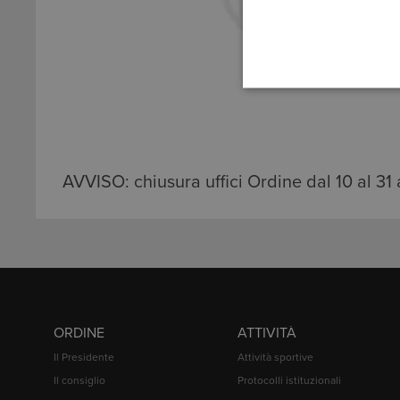
AVVISO: chiusura uffici Ordine dal 10 al 3
LEGGI TUTTO
ORDINE
ATTIVITÀ
Il Presidente
Attività sportive
Il consiglio
Protocolli istituzionali