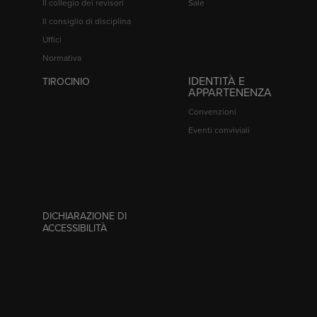
Il collegio dei revisori
Sale
Il consiglio di disciplina
Uffici
Normativa
IDENTITÀ E
TIROCINIO
APPARTENENZA
Convenzioni
Eventi conviviali
DICHIARAZIONE DI
ACCESSIBILITÀ