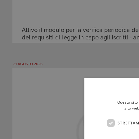
Attivo il modulo per la verifica periodica de
dei requisiti di legge in capo agli Iscritti -
31 AGOSTO 2026
LEGGI TUTTO
Questo sito 
sito web
STRETTAM