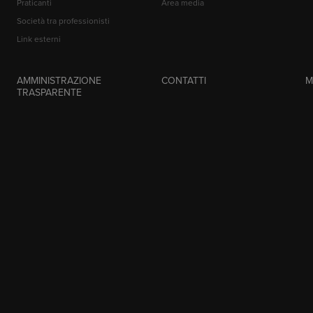
Praticanti
Area media
Società tra professionisti
Link esterni
AMMINISTRAZIONE
CONTATTI
M
TRASPARENTE