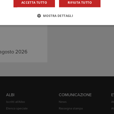
ACCETTA TUTTO
RIFIUTA TUTTO
MOSTRA DETTAGLI
1 agosto 2026
ALBI
COMUNICAZIONE
E
Iscritti all'Albo
News
At
Elenco speciale
Rassegna stampa
Al