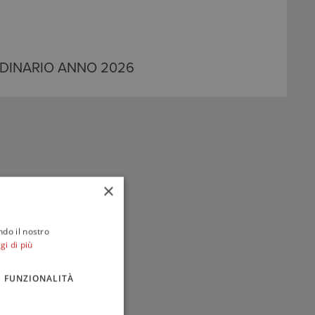
DINARIO ANNO 2026
×
ndo il nostro
gi di più
FUNZIONALITÀ