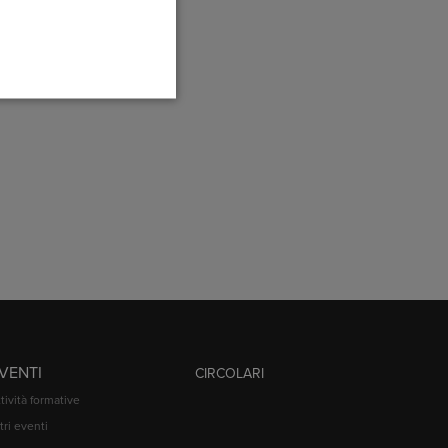
VENTI
CIRCOLARI
tività formative
tri eventi