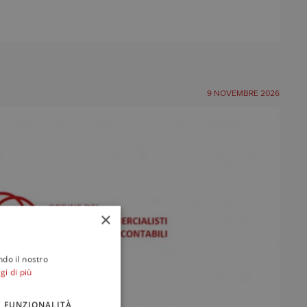
9 NOVEMBRE 2026
×
ndo il nostro
gi di più
FUNZIONALITÀ