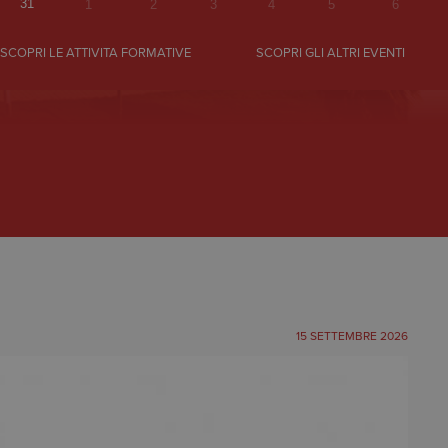
31
1
2
3
4
5
6
26 – 31 Marzo 2027
SCOPRI LE ATTIVITÀ FORMATIVE
SCOPRI GLI ALTRI EVENTI
simi, Vi invio in allegato una indagine esplorativa per
estazione di...
15 SETTEMBRE 2026