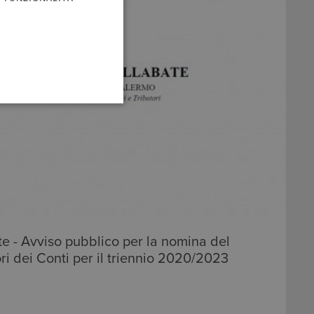
e - Avviso pubblico per la nomina del
ri dei Conti per il triennio 2020/2023