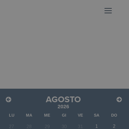
AGOSTO
2026
LU
MA
ME
GI
VE
SA
DO
1
2
27
28
29
30
31