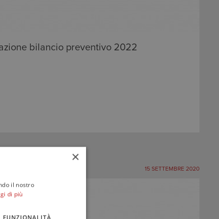
zione bilancio preventivo 2022
×
15 SETTEMBRE 2020
ndo il nostro
gi di più
FUNZIONALITÀ