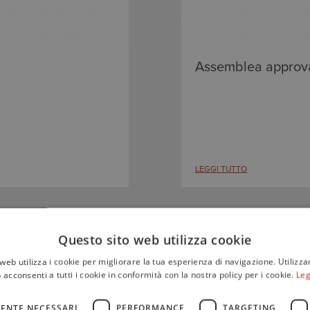
Assemblea approva
LEGGI TUTTO
Questo sito web utilizza cookie
17 SETTEMBRE 2020
web utilizza i cookie per migliorare la tua esperienza di navigazione. Utilizza
 acconsenti a tutti i cookie in conformità con la nostra policy per i cookie.
Leg
ENTE NECESSARI
PERFORMANCE
TARGETING