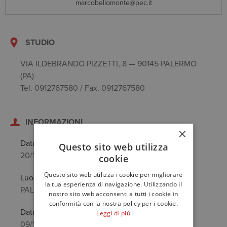
marcobellomonte@pec.it
STUDIO
VIA ILDEBRANDO PIZZETTI, 8 — 90145 PALERMO
(PA)
Tel. 0912767580 / Fax. 0912767580
INFORMAZIONI
×
Data di nascita
Questo sito web utilizza
20/11/1981
cookie
Questo sito web utilizza i cookie per migliorare
Luogo di nascita
la tua esperienza di navigazione. Utilizzando il
PALERMO (PA)
nostro sito web acconsenti a tutti i cookie in
conformità con la nostra policy per i cookie.
Data anzianità
Leggi di più
09/11/2010