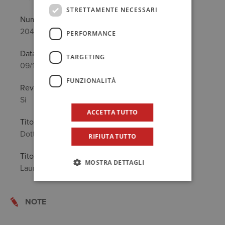
STRETTAMENTE NECESSARI
Numero
2047/A
PERFORMANCE
Data prima iscrizione
TARGETING
09/11/2010
FUNZIONALITÀ
Revisore legale
Si
ACCETTA TUTTO
Titolo Professionale
Dottore Commercialista
RIFIUTA TUTTO
Titolo di Studio
MOSTRA DETTAGLI
Laurea in: Economia Aziendale
NOTE