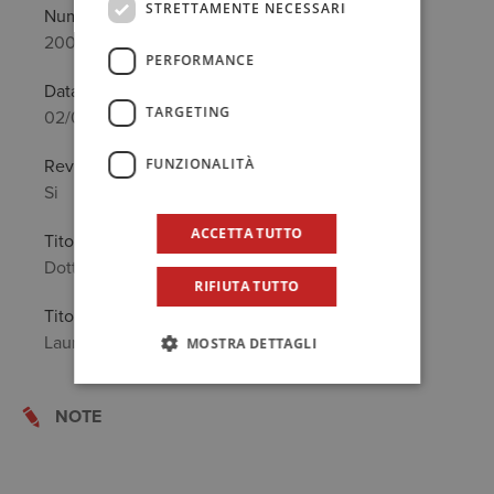
STRETTAMENTE NECESSARI
Numero
2000/A
PERFORMANCE
Data prima iscrizione
TARGETING
02/03/2010
FUNZIONALITÀ
Revisore legale
Si
ACCETTA TUTTO
Titolo Professionale
Dottore Commercialista
RIFIUTA TUTTO
Titolo di Studio
Laurea in: Economia e Commercio
MOSTRA DETTAGLI
NOTE