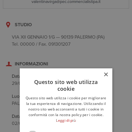
valentinavirga@pec.commercialistipa.it
STUDIO
VIA XII GENNAIO 1/G — 90139 PALERMO (PA)
Tel. 00000 / Fax. 091301207
INFORMAZIONI
×
Data di nascita
Questo sito web utilizza
29/05/1980
cookie
Luogo di nascita
Questo sito web utilizza i cookie per migliorare
PALERMO (PA)
la tua esperienza di navigazione. Utilizzando il
nostro sito web acconsenti a tutti i cookie in
conformità con la nostra policy per i cookie.
Data anzianità
Leggi di più
02/03/2010