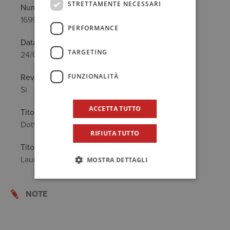
STRETTAMENTE NECESSARI
Numero
1699/A
PERFORMANCE
Data prima iscrizione
TARGETING
24/05/2006
FUNZIONALITÀ
Revisore legale
Si
ACCETTA TUTTO
Titolo Professionale
Dottore Commercialista
RIFIUTA TUTTO
Titolo di Studio
Laurea in: Economia e Commercio
MOSTRA DETTAGLI
NOTE