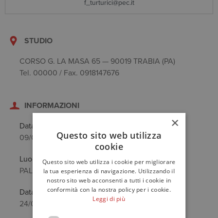
f_turturici@pec.it
STUDIO
CORSO G. LA MASA 65 — 90019 TRABIA (PA)
Tel. 00000 / Fax. 0918147676
INFORMAZIONI
×
Data di nascita
Questo sito web utilizza
09/08/1968
cookie
Luogo di nascita
Questo sito web utilizza i cookie per migliorare
PALERMO (PA)
la tua esperienza di navigazione. Utilizzando il
nostro sito web acconsenti a tutti i cookie in
conformità con la nostra policy per i cookie.
Data anzianità
Leggi di più
24/05/2006