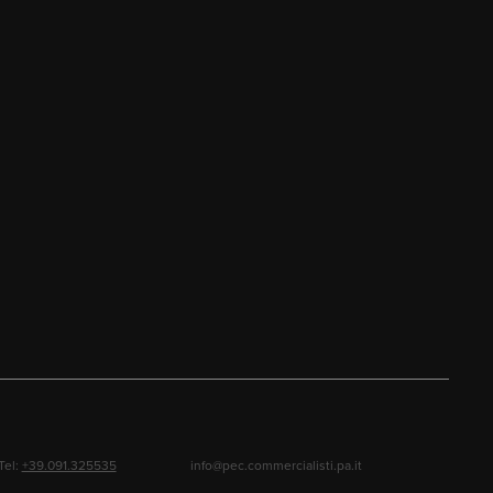
Tel:
+39.091.325535
info@pec.commercialisti.pa.it