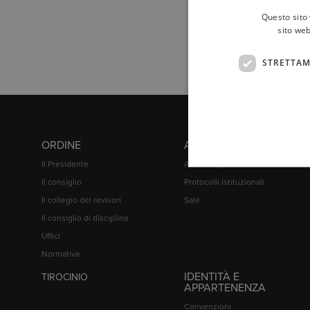
Questo sito 
sito web
STRETTAM
ORDINE
ATTIVITÀ
Il Presidente
Attività sportive
Il consiglio
Protocolli istituzionali
Il collegio dei revisori
Sale
Il consiglio di disciplina
Uffici
Normativa
IDENTITÀ E
TIROCINIO
APPARTENENZA
Convenzioni