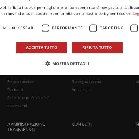
web utilizza i cookie per migliorare la tua esperienza di navigazione. Utilizza
NOTE
 acconsenti a tutti i cookie in conformità con la nostra policy per i cookie.
Leg
ENTE NECESSARI
PERFORMANCE
TARGETING
ACCETTA TUTTO
RIFIUTA TUTTO
MOSTRA DETTAGLI
ALBI
COMUNICAZIONE
E
Iscritti all'Albo
News
At
Elenco speciale
Rassegna stampa
Al
Praticanti
Area media
Società tra professionisti
Link esterni
AMMINISTRAZIONE
CONTATTI
M
TRASPARENTE