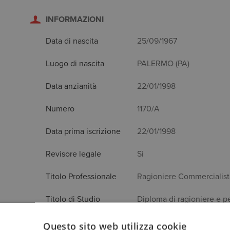
INFORMAZIONI
Data di nascita
25/09/1967
Luogo di nascita
PALERMO (PA)
Data anzianità
22/01/1998
Numero
1170/A
Data prima iscrizione
22/01/1998
Revisore legale
Si
Titolo Professionale
Ragioniere Commercialist
Titolo di Studio
Diploma di ragioniere e p
Questo sito web utilizza cookie