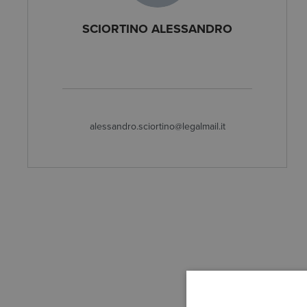
SCIORTINO ALESSANDRO
alessandro.sciortino@legalmail.it