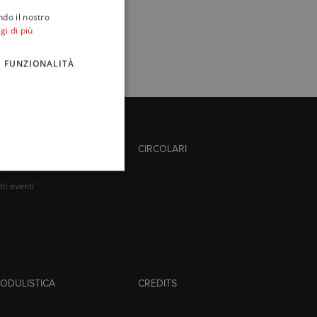
ndo il nostro
gi di più
FUNZIONALITÀ
VENTI
CIRCOLARI
tività formative
tri eventi
ODULISTICA
CREDITS