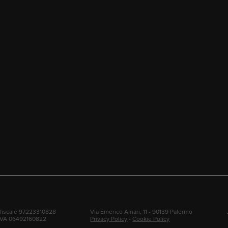
fiscale 97223310828
Via Emerico Amari, 11 - 90139 Palermo
 IVA 06492160822
Privacy Policy
-
Cookie Policy