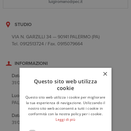
luigiromano@pec.it
STUDIO
VIA N. GARZILLI 34 — 90141 PALERMO (PA)
Tel. 0912513724 / Fax. 0915079664
INFORMAZIONI
×
Data di nascita
Questo sito web utilizza
31/05/1965
cookie
Luogo di nascita
Questo sito web utilizza i cookie per migliorare
PALERMO (PA)
la tua esperienza di navigazione. Utilizzando il
nostro sito web acconsenti a tutti i cookie in
conformità con la nostra policy per i cookie.
Data anzianità
Leggi di più
31/01/1995