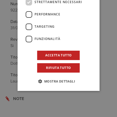
STRETTAMENTE NECESSARI
Numero
922/A
PERFORMANCE
Data prima iscrizione
TARGETING
31/01/1995
FUNZIONALITÀ
Revisore legale
Si
ACCETTA TUTTO
Titolo Professionale
Dottore Commercialista
RIFIUTA TUTTO
Titolo di Studio
Laurea in: Economia e Commercio
MOSTRA DETTAGLI
NOTE