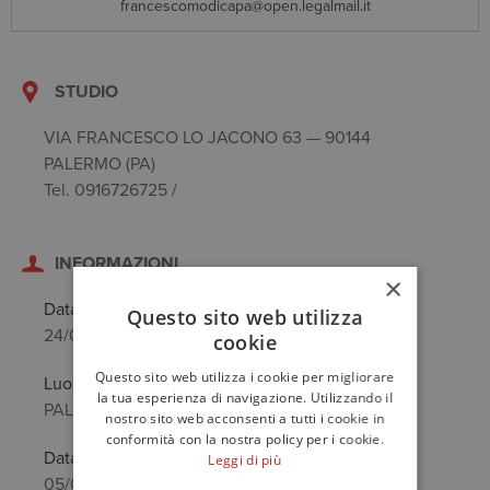
francescomodicapa@open.legalmail.it
STUDIO
VIA FRANCESCO LO JACONO 63 — 90144
PALERMO (PA)
Tel. 0916726725 /
INFORMAZIONI
×
Data di nascita
Questo sito web utilizza
24/02/1964
cookie
Questo sito web utilizza i cookie per migliorare
Luogo di nascita
la tua esperienza di navigazione. Utilizzando il
PALERMO (PA)
nostro sito web acconsenti a tutti i cookie in
conformità con la nostra policy per i cookie.
Data anzianità
Leggi di più
05/03/1993