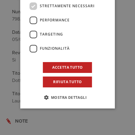
STRETTAMENTE NECESSARI
Numero
798/A
PERFORMANCE
Data prima iscrizione
TARGETING
05/03/1993
FUNZIONALITÀ
Revisore legale
Si
ACCETTA TUTTO
Titolo Professionale
Dottore Commercialista
RIFIUTA TUTTO
Titolo di Studio
MOSTRA DETTAGLI
Laurea in: Economia e Commercio
NOTE