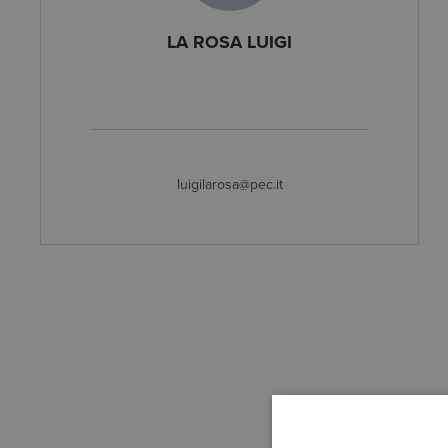
LA ROSA LUIGI
luigilarosa@pec.it