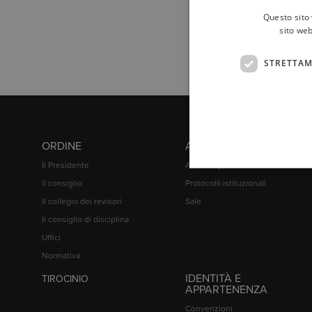
Questo sito 
sito web
STRETTAM
ORDINE
ATTIVITÀ
Il Presidente
Attività sportive
Il consiglio
Protocolli istituzionali
Il collegio dei revisori
Sale
Il consiglio di disciplina
Uffici
Normativa
IDENTITÀ E
TIROCINIO
APPARTENENZA
Convenzioni