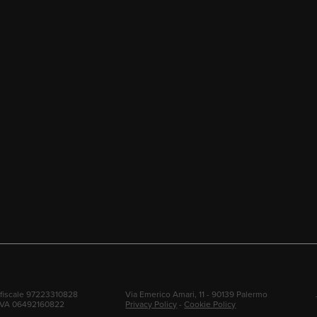
fiscale 97223310828
Via Emerico Amari, 11 - 90139 Palermo
 IVA 06492160822
Privacy Policy
-
Cookie Policy