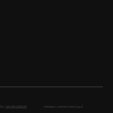
Tel:
+39.091.325535
info@pec.commercialisti.pa.it