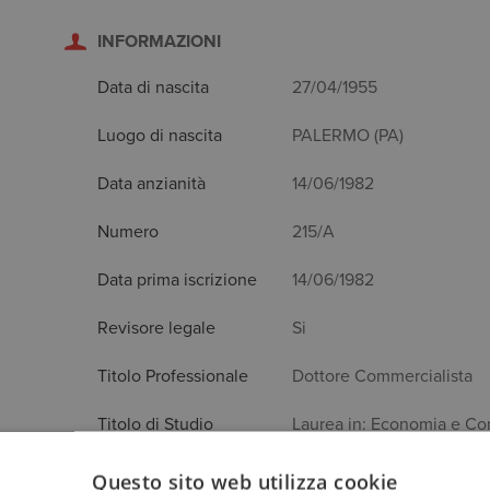
INFORMAZIONI
Data di nascita
27/04/1955
Luogo di nascita
PALERMO (PA)
Data anzianità
14/06/1982
Numero
215/A
Data prima iscrizione
14/06/1982
Revisore legale
Si
Titolo Professionale
Dottore Commercialista
Titolo di Studio
Laurea in: Economia e C
Questo sito web utilizza cookie