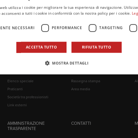
web utilizza i cookie per migliorare la tua esperienza di navigazione. Utilizza
NOTE
 acconsenti a tutti i cookie in conformità con la nostra policy per i cookie.
Leg
ENTE NECESSARI
PERFORMANCE
TARGETING
ACCETTA TUTTO
RIFIUTA TUTTO
MOSTRA DETTAGLI
ALBI
COMUNICAZIONE
E
Iscritti all'Albo
News
At
Elenco speciale
Rassegna stampa
Al
Praticanti
Area media
Società tra professionisti
Link esterni
AMMINISTRAZIONE
CONTATTI
M
TRASPARENTE