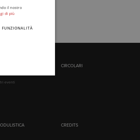
ndo il nostro
gi di più
FUNZIONALITÀ
VENTI
CIRCOLARI
tività formative
tri eventi
ODULISTICA
CREDITS