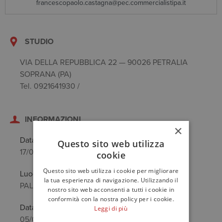
francescopaolo.castagna@pec.commercialistipa.it
STUDIO
VIA DELLA REPUBBLICA 22 — 90026 PETRALIA
SOPRANA (PA)
Tel. 0921641930 /
INFORMAZIONI
×
Data di nascita
Questo sito web utilizza
17/04/1966
cookie
Questo sito web utilizza i cookie per migliorare
Luogo di nascita
la tua esperienza di navigazione. Utilizzando il
PALERMO (PA)
nostro sito web acconsenti a tutti i cookie in
conformità con la nostra policy per i cookie.
Data anzianità
Leggi di più
05/05/1994