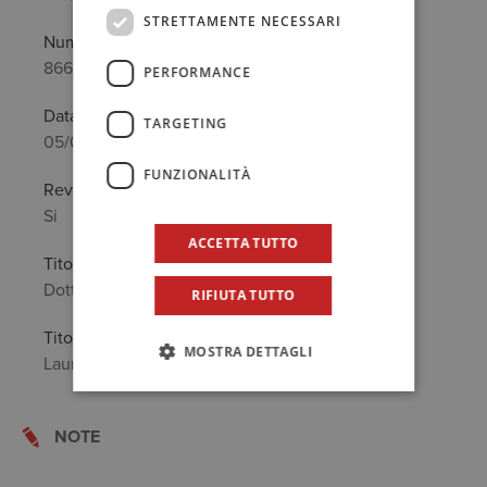
STRETTAMENTE NECESSARI
Numero
866/A
PERFORMANCE
Data prima iscrizione
TARGETING
05/05/1994
FUNZIONALITÀ
Revisore legale
Si
ACCETTA TUTTO
Titolo Professionale
Dottore Commercialista
RIFIUTA TUTTO
Titolo di Studio
MOSTRA DETTAGLI
Laurea in: Economia e Commercio
NOTE