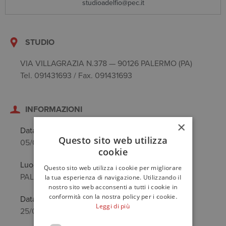
studioadelfio@pec.it
STUDIO
VIA VILLAGRAZIA N.378 — 90126 PALERMO (PA)
Tel. 091431693 / Fax. 091431693
INFORMAZIONI
×
Data di nascita
Questo sito web utilizza
05/09/1968
cookie
Luogo di nascita
Questo sito web utilizza i cookie per migliorare
PALERMO (PA)
la tua esperienza di navigazione. Utilizzando il
nostro sito web acconsenti a tutti i cookie in
conformità con la nostra policy per i cookie.
Data anzianità
Leggi di più
25/07/2002