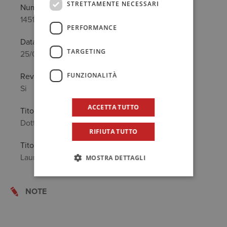
STRETTAMENTE NECESSARI
Numero
1451/A
PERFORMANCE
Data prima iscrizione
TARGETING
25/07/2002
FUNZIONALITÀ
Revisore legale
Si
ACCETTA TUTTO
Titolo Professionale
Dottore Commercialista
RIFIUTA TUTTO
Titolo di Studio
Laurea in: Economia e Commercio
MOSTRA DETTAGLI
NOTE