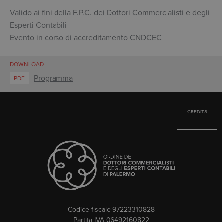
Valido ai fini della F.P.C. dei Dottori Commercialisti e degli
Esperti Contabili
Evento in corso di accreditamento CNDCEC
DOWNLOAD
Programma
PDF
CREDITS
Codice fiscale 97223310828
Partita IVA 06492160822