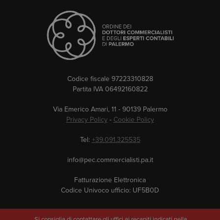
Codice fiscale 97223310828
Partita IVA 06492160822
Via Emerico Amari, 11 - 90139 Palermo
Privacy Policy
-
Cookie Policy
Tel:
+39.091.325535
info@pec.commercialisti.pa.it
Fatturazione Elettronica
Codice Univoco ufficio: UF5B0D
Si consiglia di contattare gli uffici ai recapiti indicati nella