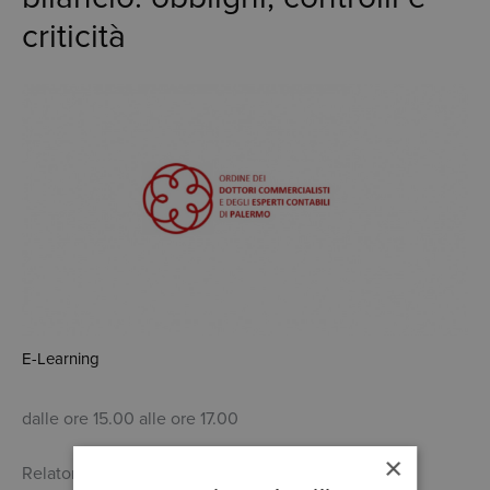
criticità
E-Learning
dalle ore 15.00 alle ore 17.00
×
Relatori