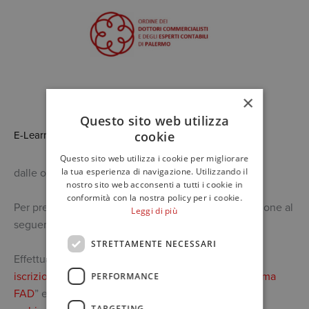
×
Questo sito web utilizza
cookie
E-Learning
Questo sito web utilizza i cookie per migliorare
la tua esperienza di navigazione. Utilizzando il
dalle ore 14.30 alle ore 16.00
nostro sito web acconsenti a tutti i cookie in
conformità con la nostra policy per i cookie.
Per prendere parte all’evento effettuare la prenotazione al
Leggi di più
seguente link:
Iscrizione su Portale ISI Formazione
STRETTAMENTE NECESSARI
Effettuata l’iscrizione sul portale, visionare la
pagina
iscrizioni
, cliccare sul pulsante “
Accedi alla piattaforma
PERFORMANCE
FAD
” ed effettuare l’
iscrizione sulla piattaforma
TARGETING