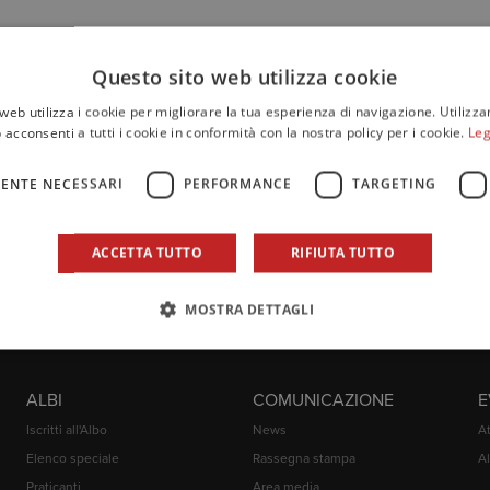
isti e degli Esperti Contabili
Questo sito web utilizza cookie
web utilizza i cookie per migliorare la tua esperienza di navigazione. Utilizza
 acconsenti a tutti i cookie in conformità con la nostra policy per i cookie.
Leg
ENTE NECESSARI
PERFORMANCE
TARGETING
ACCETTA TUTTO
RIFIUTA TUTTO
MOSTRA DETTAGLI
ALBI
COMUNICAZIONE
E
Iscritti all'Albo
News
At
Elenco speciale
Rassegna stampa
Al
Praticanti
Area media