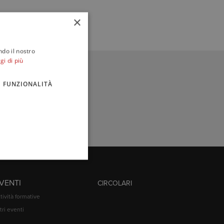
×
ndo il nostro
gi di più
FUNZIONALITÀ
VENTI
CIRCOLARI
tività formative
tri eventi