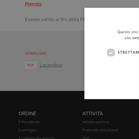
Prenota
Evento valido ai fini della FPC dei Dottori Commercial
Questo sito 
sito web
STRETTAM
DOWNLOAD
Locandina
PDF
ORDINE
ATTIVITÀ
Il Presidente
Attività sportive
Il consiglio
Protocolli istituzionali
Il collegio dei revisori
Sale