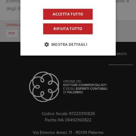
Evento valido ai fini della FPC dei Dottori Commercialisti e
degli Esperti Contabili
ACCETTA TUTTO
DOWNLOAD
RIFIUTA TUTTO
Programma
PDF
MOSTRA DETTAGLI
CREDITS
Codice fiscale 97223310828
Partita IVA 06492160822
Via Emerico Amari, 11 - 90139 Palermo