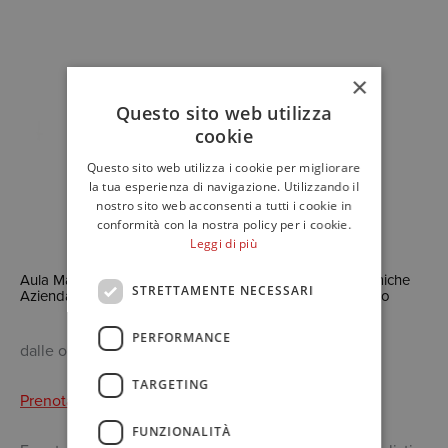
×
Questo sito web utilizza
cookie
Questo sito web utilizza i cookie per migliorare
la tua esperienza di navigazione. Utilizzando il
nostro sito web acconsenti a tutti i cookie in
conformità con la nostra policy per i cookie.
Leggi di più
Aula Magna “Li Donni” Dipartimento di Scienze Economiche
STRETTAMENTE NECESSARI
Aziendali e Statistiche Viale delle Scienze, ed. 13, Palermo
PERFORMANCE
dalle ore 8.30 alle ore 14.00
TARGETING
Prenota
FUNZIONALITÀ