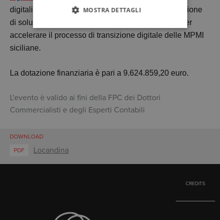
digitalizzazione delle MPMI e finalizzati all’introduzione
MOSTRA DETTAGLI
di soluzioni digitali ad alto contenuto tecnologico per
accelerare il processo di transizione digitale delle MPMI
siciliane.
La dotazione finanziaria è pari a 9.624.859,20 euro.
L'evento è valido ai fini della FPC dei Dottori
Commercialisti e degli Esperti Contabili
DOWNLOAD
Locandina
PDF
CREDITS