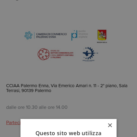
CCIAA Palermo Enna, Via Emerico Amari n. 11 - 2° piano, Sala
Terrasi, 90139 Palermo
dalle ore 10.30 alle ore 14.00
Partecipa
×
Questo sito web utilizza