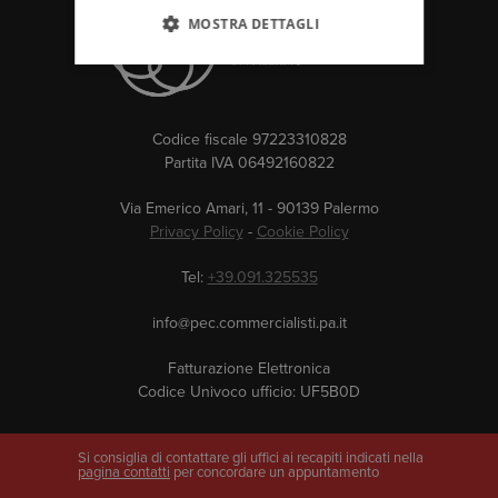
MOSTRA DETTAGLI
Codice fiscale 97223310828
Partita IVA 06492160822
Via Emerico Amari, 11 - 90139 Palermo
Privacy Policy
-
Cookie Policy
Tel:
+39.091.325535
info@pec.commercialisti.pa.it
Fatturazione Elettronica
Codice Univoco ufficio: UF5B0D
Si consiglia di contattare gli uffici ai recapiti indicati nella
pagina contatti
per concordare un appuntamento