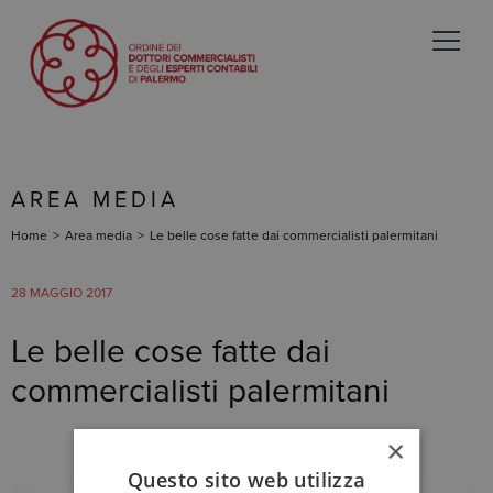
AREA MEDIA
Home
>
Area media
>
Le belle cose fatte dai commercialisti palermitani
28 MAGGIO 2017
Le belle cose fatte dai
commercialisti palermitani
×
Questo sito web utilizza